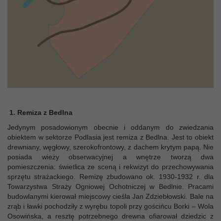
1. Remiza z Bedlna
Jedynym posadowionym obecnie i oddanym do zwiedzania
obiektem w sektorze Podlasia jest remiza z Bedlna. Jest to obiekt
drewniany, węgłowy, szerokofrontowy, z dachem krytym papą. Nie
posiada wieży obserwacyjnej a wnętrze tworzą dwa
pomieszczenia: świetlica ze sceną i rekwizyt do przechowywania
sprzętu strażackiego. Remizę zbudowano ok. 1930-1932 r. dla
Towarzystwa Straży Ogniowej Ochotniczej w Bedlnie. Pracami
budowlanymi kierował miejscowy cieśla Jan Zdziebłowski. Bale na
zrąb i ławki pochodziły z wyrębu topoli przy gościńcu Borki – Wola
Osowińska, a resztę potrzebnego drewna ofiarował dziedzic z