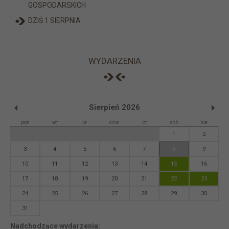
GOSPODARSKICH
DZIŚ 1 SIERPNIA
WYDARZENIA
Sierpień 2026
pon
wt
śr
czw
pt
sob
nie
1
2
3
4
5
6
7
8
9
10
11
12
13
14
15
16
17
18
19
20
21
22
23
24
25
26
27
28
29
30
31
Nadchodzące wydarzenia: