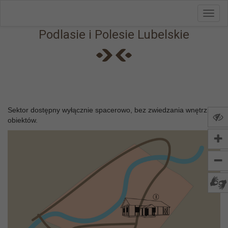
Toggl
Przejdź do menu
Przejdź do stopki strony
Przejdź do głównej treści strony
navig
Podlasie i Polesie Lubelskie
Sektor dostępny wyłącznie spacerowo, bez zwiedzania wnętrz
obiektów.