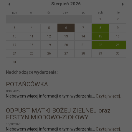
Sierpień 2026
pon
wt
śr
czw
pt
sob
nie
1
2
3
4
5
6
7
8
9
10
11
12
13
14
15
16
17
18
19
20
21
22
23
24
25
26
27
28
29
30
31
Nadchodzące wydarzenia:
POTAŃCÓWKA
8/8/2026
Niebawem więcej informacji o tym wydarzeniu...
Czytaj więcej.
ODPUST MATKI BOŻEJ ZIELNEJ oraz
FESTYN MIODOWO-ZIOŁOWY
15/8/2026
Niebawem więcej informacji o tym wydarzeniu...
Czytaj więcej.