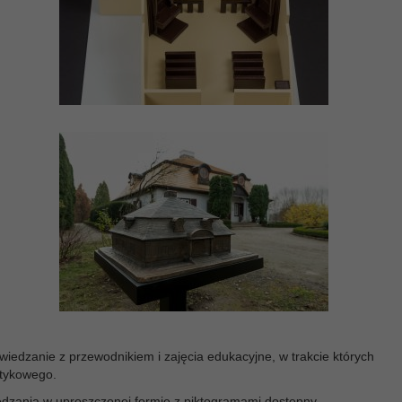
iedzanie z przewodnikiem i zajęcia edukacyjne, w trakcie których
tykowego.
edzania w uproszczonej formie z piktogramami dostępny