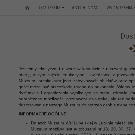
Przejdź do menu
Przejdź do stopki strony
Przejdź do głównej treści strony
O MUZEUM
AKTUALNOŚCI
WYDARZENIA
Dos
Jesteśmy elastyczni i otwarci w kontakcie z naszymi goś
ofertę, w tym zajęcia edukacyjne i zwiedzanie z przewod
Muzeum, architektura jego zabytkowych obiektów oraz spo
gości może być przeszkodą trudną do pokonania. Wiemy t
dysfunkcje i ograniczenia wynikające ze stanu zdrowia k
ograniczone możliwości poznawcze człowieka, ale też barie
dostosowania naszego Muzeum do potrzeb osób z niepełno
INFORMACJE OGÓLNE:
Dojazd:
Muzeum Wsi Lubelskiej w Lublinie mieści się 
Muzeum możliwy jest autobusami nr 18, 20, 30, 37.