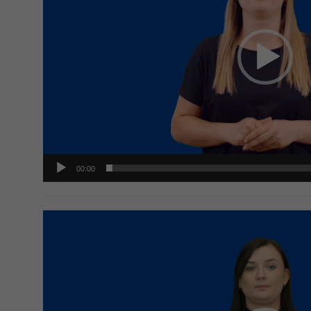
00:00
Odtwarzacz
video