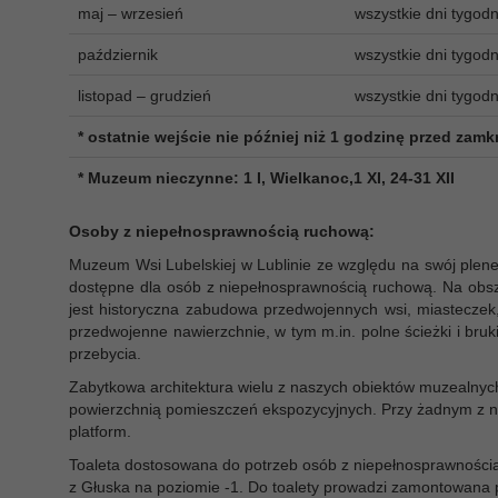
maj – wrzesień
wszystkie dni tygodn
październik
wszystkie dni tygodn
listopad – grudzień
wszystkie dni tygodn
* ostatnie wejście nie później niż 1 godzinę przed zam
* Muzeum nieczynne: 1 I, Wielkanoc,1 XI, 24-31 XII
Osoby z niepełnosprawnością ruchową:
Muzeum Wsi Lubelskiej w Lublinie ze względu na swój plener
dostępne dla osób z niepełnosprawnością ruchową. Na obsza
jest historyczna zabudowa przedwojennych wsi, miasteczek
przedwojenne nawierzchnie, w tym m.in. polne ścieżki i bruk
przebycia.
Zabytkowa architektura wielu z naszych obiektów muzealnyc
powierzchnią pomieszczeń ekspozycyjnych. Przy żadnym z 
platform.
Toaleta dostosowana do potrzeb osób z niepełnosprawnością
z Głuska na poziomie -1. Do toalety prowadzi zamontowana 