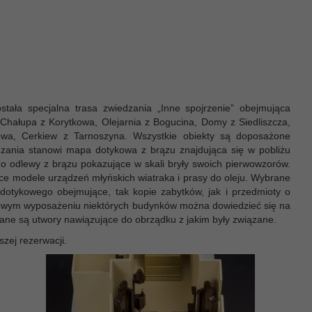
tała specjalna trasa zwiedzania „Inne spojrzenie” obejmująca
Chałupa z Korytkowa, Olejarnia z Bogucina, Domy z Siedliszcza,
owa, Cerkiew z Tarnoszyna. Wszystkie obiekty są doposażone
ania stanowi mapa dotykowa z brązu znajdująca się w pobliżu
o odlewy z brązu pokazujące w skali bryły swoich pierwowzorów.
ce modele urządzeń młyńskich wiatraka i prasy do oleju. Wybrane
otykowego obejmujące, tak kopie zabytków, jak i przedmioty o
awowym wyposażeniu niektórych budynków można dowiedzieć się na
ne są utwory nawiązujące do obrządku z jakim były związane.
szej rezerwacji.