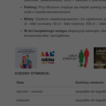
(kierunek: Sławinkowska), 6532 – Skansen 2 (kierunek
Parking:
Przy Muzeum znajduje się miejski parking sa
osób z niepełnosprawnościami.
Bilety:
Osobom niepełnosprawnym i ich opiekunom prz
zł – bilet normalny; 60 zł – bilet rodzinny; 300 zł – bil
W dni bezpłatnego wstępu
ekspozycja wewnątrz ob
konserwatorskie i porządkowe.
GODZINY OTWARCIA:
Data
Godziny otwarcia
styczeń – marzec
wszystkie dni tygodn
kwiecień
wszystkie dni tygodn