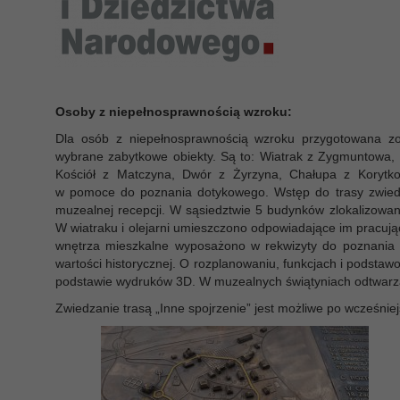
Osoby z niepełnosprawnością wzroku:
Dla osób z niepełnosprawnością wzroku przygotowana zos
wybrane zabytkowe obiekty. Są to: Wiatrak z Zygmuntowa, 
Kościół z Matczyna, Dwór z Żyrzyna, Chałupa z Korytk
w pomoce do poznania dotykowego. Wstęp do trasy zwiedz
muzealnej recepcji. W sąsiedztwie 5 budynków zlokalizowan
W wiatraku i olejarni umieszczono odpowiadające im pracują
wnętrza mieszkalne wyposażono w rekwizyty do poznania d
wartości historycznej. O rozplanowaniu, funkcjach i podst
podstawie wydruków 3D. W muzealnych świątyniach odtwarza
Zwiedzanie trasą „Inne spojrzenie” jest możliwe po wcześniej