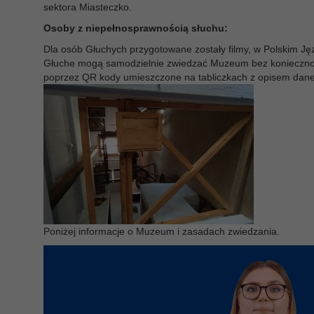
sektora Miasteczko.
Osoby z niepełnosprawnością słuchu:
Dla osób Głuchych przygotowane zostały filmy, w Polskim J
Głuche mogą samodzielnie zwiedzać Muzeum bez koniecznoś
poprzez QR kody umieszczone na tabliczkach z opisem daneg
Poniżej informacje o Muzeum i zasadach zwiedzania.
Odtwarzacz
video