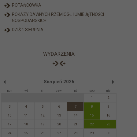
POTAŃCÓWKA
POKAZY DAWNYCH RZEMIOSŁ I UMIEJĘTNOŚCI
GOSPODARSKICH
DZIŚ 1 SIERPNIA
WYDARZENIA
Sierpień 2026
pon
wt
śr
czw
pt
sob
nie
1
2
3
4
5
6
7
8
9
10
11
12
13
14
15
16
17
18
19
20
21
22
23
24
25
26
27
28
29
30