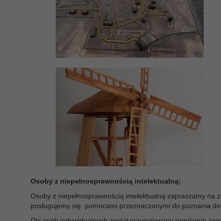
Osoby z niepełnosprawnością intelektualną:
Osoby z niepełnosprawnością intelektualną zapraszamy na zw
posługujemy się pomocami przeznaczonymi do poznania do
Dla osób indywidualnych został przygotowany regulamin zwi