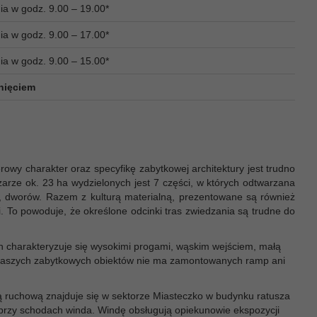
ia w godz. 9.00 – 19.00*
ia w godz. 9.00 – 17.00*
ia w godz. 9.00 – 15.00*
knięciem
owy charakter oraz specyfikę zabytkowej architektury jest trudno
rze ok. 23 ha wydzielonych jest 7 części, w których odtwarzana
, dworów. Razem z kulturą materialną, prezentowane są również
i. To powoduje, że określone odcinki tras zwiedzania są trudne do
h charakteryzuje się wysokimi progami, wąskim wejściem, małą
naszych zabytkowych obiektów nie ma zamontowanych ramp ani
 ruchową znajduje się w sektorze Miasteczko w budynku ratusza
przy schodach winda. Windę obsługują opiekunowie ekspozycji