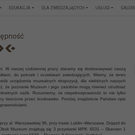
EDUKACJA
DLA ZWIEDZAJĄCYCH
USŁUGI
GALER
tępność
ćmi. W naszej codziennej pracy staramy się dostosowywać naszą
nikiem, do potrzeb i oczekiwań zwiedzających. Wiemy, że teren
sób urządzenia muzealnych ekspozycji, dla niektórych naszych
eż, że poznanie Muzeum i jego zasobów mogą również utrudniać
onkretnych osób. Rozumiemy, że niepełnosprawność to nie tylko
ry tworzone przez środowisko. Poniżej znajdziecie Państwo opis
sprawnościami.
przy al. Warszawskiej 96, przy trasie Lublin–Warszawa. Dojazd do
 Obok Muzeum znajdują się 3 przystanki MPK: 6531 – Skansen 1