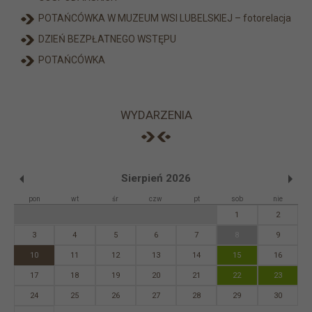
POTAŃCÓWKA W MUZEUM WSI LUBELSKIEJ – fotorelacja
DZIEŃ BEZPŁATNEGO WSTĘPU
POTAŃCÓWKA
WYDARZENIA
Sierpień 2026
pon
wt
śr
czw
pt
sob
nie
1
2
3
4
5
6
7
8
9
10
11
12
13
14
15
16
17
18
19
20
21
22
23
24
25
26
27
28
29
30