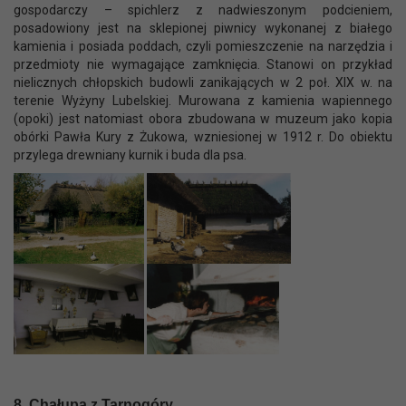
gospodarczy – spichlerz z nadwieszonym podcieniem,
posadowiony jest na sklepionej piwnicy wykonanej z białego
kamienia i posiada poddach, czyli pomieszczenie na narzędzia i
przedmioty nie wymagające zamknięcia. Stanowi on przykład
nielicznych chłopskich budowli zanikających w 2 poł. XIX w. na
terenie Wyżyny Lubelskiej. Murowana z kamienia wapiennego
(opoki) jest natomiast obora zbudowana w muzeum jako kopia
obórki Pawła Kury z Żukowa, wzniesionej w 1912 r. Do obiektu
przylega drewniany kurnik i buda dla psa.
8. Chałupa z Tarnogóry