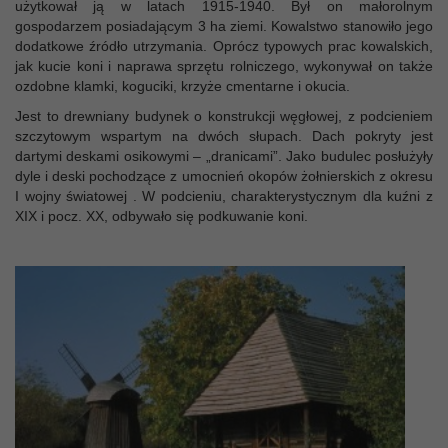
użytkował ją w latach 1915-1940. Był on małorolnym
gospodarzem posiadającym 3 ha ziemi. Kowalstwo stanowiło jego
dodatkowe źródło utrzymania. Oprócz typowych prac kowalskich,
jak kucie koni i naprawa sprzętu rolniczego, wykonywał on także
ozdobne klamki, koguciki, krzyże cmentarne i okucia.
Jest to drewniany budynek o konstrukcji węgłowej, z podcieniem
szczytowym wspartym na dwóch słupach. Dach pokryty jest
dartymi deskami osikowymi – „dranicami”. Jako budulec posłużyły
dyle i deski pochodzące z umocnień okopów żołnierskich z okresu
I wojny światowej . W podcieniu, charakterystycznym dla kuźni z
XIX i pocz. XX, odbywało się podkuwanie koni.