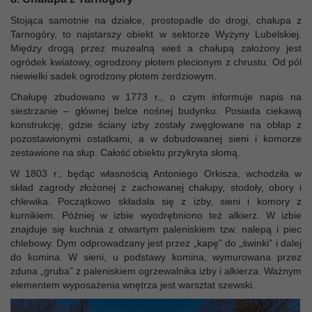
Stojąca samotnie na działce, prostopadle do drogi, chałupa z
Tarnogóry, to najstarszy obiekt w sektorze Wyżyny Lubelskiej.
Między drogą przez muzealną wieś a chałupą założony jest
ogródek kwiatowy, ogrodzony płotem plecionym z chrustu. Od pól
niewielki sadek ogrodzony płotem żerdziowym.
Chałupę zbudowano w 1773 r., o czym informuje napis na
siestrzanie – głównej belce nośnej budynku. Posiada ciekawą
konstrukcję, gdzie ściany izby zostały zwęgłowane na obłap z
pozostawionymi ostatkami, a w dobudowanej sieni i komorze
zestawione na słup. Całość obiektu przykryta słomą.
W 1803 r., będąc własnością Antoniego Orkisza, wchodziła w
skład zagrody złożonej z zachowanej chałupy, stodoły, obory i
chlewika. Początkowo składała się z izby, sieni i komory z
kurnikiem. Później w izbie wyodrębniono też alkierz. W izbie
znajduje się kuchnia z otwartym paleniskiem tzw. nalepą i piec
chlebowy. Dym odprowadzany jest przez „kapę” do „świnki” i dalej
do komina. W sieni, u podstawy komina, wymurowana przez
zduna „gruba” z paleniskiem ogrzewalnika izby i alkierza. Ważnym
elementem wyposażenia wnętrza jest warsztat szewski.