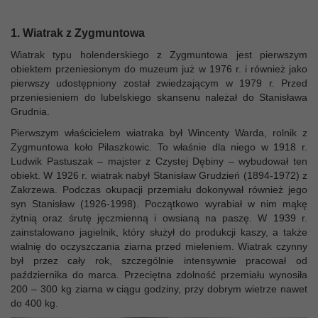
1. Wiatrak z Zygmuntowa
Wiatrak typu holenderskiego z Zygmuntowa jest pierwszym
obiektem przeniesionym do muzeum już w 1976 r. i również jako
pierwszy udostępniony został zwiedzającym w 1979 r. Przed
przeniesieniem do lubelskiego skansenu należał do Stanisława
Grudnia.
Pierwszym właścicielem wiatraka był Wincenty Warda, rolnik z
Zygmuntowa koło Pilaszkowic. To właśnie dla niego w 1918 r.
Ludwik Pastuszak – majster z Czystej Dębiny – wybudował ten
obiekt. W 1926 r. wiatrak nabył Stanisław Grudzień (1894-1972) z
Zakrzewa. Podczas okupacji przemiału dokonywał również jego
syn Stanisław (1926-1998). Początkowo wyrabiał w nim mąkę
żytnią oraz śrutę jęczmienną i owsianą na paszę. W 1939 r.
zainstalowano jagielnik, który służył do produkcji kaszy, a także
wialnię do oczyszczania ziarna przed mieleniem. Wiatrak czynny
był przez cały rok, szczególnie intensywnie pracował od
października do marca. Przeciętna zdolność przemiału wynosiła
200 – 300 kg ziarna w ciągu godziny, przy dobrym wietrze nawet
do 400 kg.