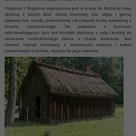
Olejarnia z Bogucina wyposażona jest w prasę do tłoczenia oleju
złożoną z dwóch kłód: dolnej sosnowej, tzw. stępy i górnej
dębowej tzw. strzały, podnoszonej i dociskanej śrubą wykonaną z
drewna czereśniowego. Na palenisku z kominem
odprowadzającym dym jest kociołek blaszany z osią i korbką do
obracania rozdrobnionego ziarna w czasie smażenia. Jest
również młynek drewniany z metalowymi walcami i kołem
zamachowym z korbką, służący do jego mielenia.