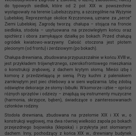
do typowych siedlisk, które od 2 poł. XIX w. powszechnie
występowały na terenie Lubelszczyzny, a szczególnie na Wyżynie
Lubelskiej. Reprezentuje okolice Krzczonowa, uznane za „serce”
Ziemi Lubelskiej. Zagrodę tworzą: chałupa – stojąca na froncie
siedliska, stodoła – usytuowana na przeciwległym końcu oraz
spichlerz i obora zamykające działkę po bokach. Przed chałupą
ogródek kwiatowo-warzywny. Całość otoczona jest płotem
plecionym (od frontu) i żerdziowym (po bokach).
Chałupa drewniana, zbudowana przypuszczalnie w końcu XVIII w.,
jest przykładem trójwnętrznego, szerokofrontowego mieszkania
o konstrukcji zrębowej, z dachem krytym słomą. Mieści izbę i
komorę z przedzielającą je sienią. Przy kuchni z paleniskiem
zamkniętym jest piec chlebowy a w sieni wędzarnia. Izbę zdobią
odświętne dekoracje ze słomy i bibułki. W komorze i izbie – oprócz
różnych sprzętów i odzieży – znajdują się instrumenty muzyczne
(harmonia, skrzypce, bęben), świadczące o zainteresowaniach
członków rodziny.
Stodoła drewniana, zbudowana na przełomie XIX i XX w., o
konstrukcji węgłowej, ma dwa równiej wielkości zapola po bokach
przejezdnego bojowiska (klepiska) i przykryta jest słomianym
dachem. Inny, pochodzący z końca XIX w., drewniany budynek