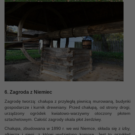
6. Zagroda z Niemiec
Zagrodę tworzą: chałupa z przyległą piwnicą murowaną, budynki
gospodarcze i kurnik drewniany. Przed chałupą, od strony drogi,
urządzony ogródek kwiatowo-warzywny otoczony płotem
sztachetowym. Całość zagrody okala płot żerdziwy.
Chałupa, zbudowana w 1890 r. we wsi Niemce, składa się z izby,
alkierza i sieni, z której wydzielono komorę. Jest to przykład