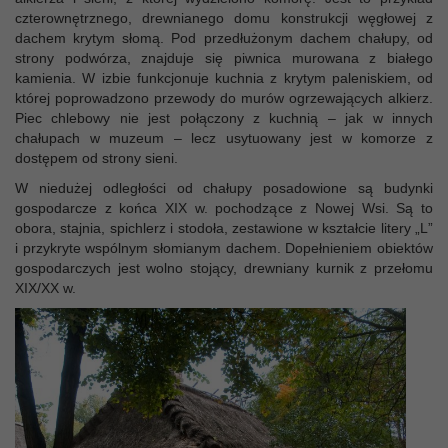
czterownętrznego, drewnianego domu konstrukcji węgłowej z
dachem krytym słomą. Pod przedłużonym dachem chałupy, od
strony podwórza, znajduje się piwnica murowana z białego
kamienia. W izbie funkcjonuje kuchnia z krytym paleniskiem, od
której poprowadzono przewody do murów ogrzewających alkierz.
Piec chlebowy nie jest połączony z kuchnią – jak w innych
chałupach w muzeum – lecz usytuowany jest w komorze z
dostępem od strony sieni.
W niedużej odległości od chałupy posadowione są budynki
gospodarcze z końca XIX w. pochodzące z Nowej Wsi. Są to
obora, stajnia, spichlerz i stodoła, zestawione w kształcie litery „L”
i przykryte wspólnym słomianym dachem. Dopełnieniem obiektów
gospodarczych jest wolno stojący, drewniany kurnik z przełomu
XIX/XX w.