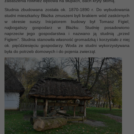
zadaszenia również dębowa na słupach, dach kryty słomą.
Studnia zbudowana została ok. 1870-1890 r. Do wybudowania
studni mieszkańcy Błażka zmuszeni byli brakiem wód zaskórnych
w okresie suszy. Inicjatorem budowy był Tomasz Figiel,
najbogatszy gospodarz w Błażku. Studnię posadowiono
naprzeciw jego gospodarstwa i nazwano ją studnią „przed
Figlem”. Studnia stanowiła własność gromadzką i korzystało z niej
ok. pięćdziesięciu gospodarzy. Woda ze studni wykorzystywana
była do potrzeb domowych i do pojenia zwierząt.