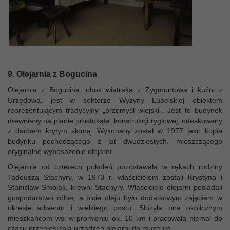
9. Olejarnia z Bogucina
Olejarnia z Bogucina, obok wiatraka z Zygmuntowa i kuźni z
Urzędowa, jest w sektorze Wyżyny Lubelskiej obiektem
reprezentującym tradycyjny „przemysł wiejski”. Jest to budynek
drewniany na planie prostokąta, konstrukcji ryglowej, odeskowany
z dachem krytym słomą. Wykonany został w 1977 jako kopia
budynku pochodzącego z lat dwudziestych, mieszczącego
oryginalne wyposażenie olejarni.
Olejarnia od czterech pokoleń pozostawała w rękach rodziny
Tadeusza Stachyry, w 1973 r. właścicielem zostali Krystyna i
Stanisław Smolak, krewni Stachyry. Właściciele olejarni posiadali
gospodarstwo rolne, a bicie oleju było dodatkowym zajęciem w
okresie adwentu i wielkiego postu. Służyła ona okolicznym
mieszkańcom wsi w promieniu ok. 10 km i pracowała niemal do
czasu przeniesienia urządzeń olejarni do muzeum.