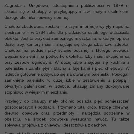
Zagroda z Urzędowa, udostępniona publiczności w 1979 r.,
składa się z chałupy z przylegającym tzw. małym okólnikiem,
dużego okólnika i piwnicy ziemnej.
Chałupa zbudowana została – o czym informuje wyryty napis na
siestrzanie – w 1784 roku dla pradziadka ostatniego właściciela
obiektu. Jest to przykład zamożnego mieszkania, w którym oprócz
dużej izby, komory i sieni, znajduje się druga izba, tzw. izdebka.
Chałupa ma podcień przy ścianie bocznej, z którego prowadzi
wejście do sieni i na podwórko okólnika. Izby i sień skupione są
przy zespole ogniowym. W dużej izbie znajduje się kuchnia z
paleniskiem zamkniętym blachą z fajerkami i piec chlebowy. W
izdebce gotowanie odbywało się na otwartym palenisku. Podłoga i
zamknięte palenisko w dużej izbie w zestawieniu z polepą i
otwartym paleniskiem w izdebce, ukazują zmiany dokonywane
stopniowo w wiejskim mieszkaniu.
Przyległy do chałupy mały okólnik posiada pięć pomieszczeń
gospodarczych i poddach. Trzymano tutaj drób, trzodę chlewną,
drewno opałowe oraz przedmioty i narzędzia potrzebne w
obejściu. Na środek podwórka wyrzucano nawóz. Tu także
spływała gnojówka z chlewów i deszczówka z dachów.
Duży okólnik gospodarczy – leżący na przeciwległym krańcu