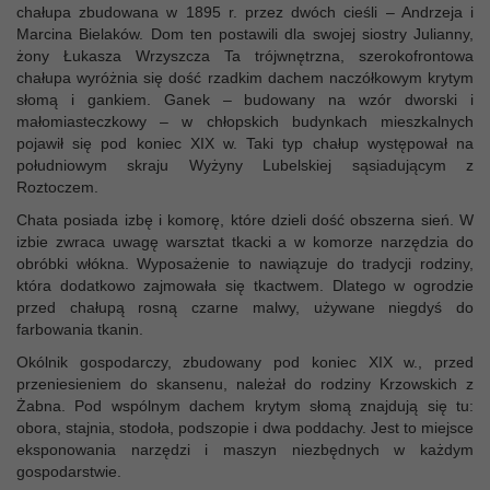
chałupa zbudowana w 1895 r. przez dwóch cieśli – Andrzeja i
Marcina Bielaków. Dom ten postawili dla swojej siostry Julianny,
żony Łukasza Wrzyszcza Ta trójwnętrzna, szerokofrontowa
chałupa wyróżnia się dość rzadkim dachem naczółkowym krytym
słomą i gankiem. Ganek – budowany na wzór dworski i
małomiasteczkowy – w chłopskich budynkach mieszkalnych
pojawił się pod koniec XIX w. Taki typ chałup występował na
południowym skraju Wyżyny Lubelskiej sąsiadującym z
Roztoczem.
Chata posiada izbę i komorę, które dzieli dość obszerna sień. W
izbie zwraca uwagę warsztat tkacki a w komorze narzędzia do
obróbki włókna. Wyposażenie to nawiązuje do tradycji rodziny,
która dodatkowo zajmowała się tkactwem. Dlatego w ogrodzie
przed chałupą rosną czarne malwy, używane niegdyś do
farbowania tkanin.
Okólnik gospodarczy, zbudowany pod koniec XIX w., przed
przeniesieniem do skansenu, należał do rodziny Krzowskich z
Żabna. Pod wspólnym dachem krytym słomą znajdują się tu:
obora, stajnia, stodoła, podszopie i dwa poddachy. Jest to miejsce
eksponowania narzędzi i maszyn niezbędnych w każdym
gospodarstwie.