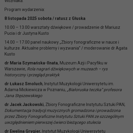
Woźniaka.
Program wydarzenia:
8 listopada 2025 sobota / ratusz z Głuska
10.00 – 13.00 warsztaty dźwiękowe / prowadzenie dr Mariusz
Pucia i dr Justyna Kusto
14.00 – 17.00 panel naukowy „Zbiory fonograficzne w nauce i
kulturze. Aktualne problemy i wyzwania” / moderowanie dr Agata
Kusto
dr Maria Szymańska-Ilnata
, Muzeum Azji i Pacyfiku w
Warszawie,
Rola nagrań dźwiękowych w muzeach – rys
historyczny i przegląd praktyk
dr Łukasz Smoluch
, Instytut Muzykologii Uniwersytetu im.
Adama Mickiewicza w Poznaniu,
„Białoruska teczka” profesora
Jana Stęszewskiego
dr Jacek Jackowski
, Zbiory Fonograficzne Instytutu Sztuki PAN,
Dokumentacja tradycji muzycznych gromadzona i prowadzona
przez Zbiory Fonograficzne Instytutu Sztuki PAN ze szczególnym
uwzględnieniem pierwszej ćwierci bieżącego stulecia
dr Ewelina Grygier
, Instytut Muzykologii Uniwersytetu