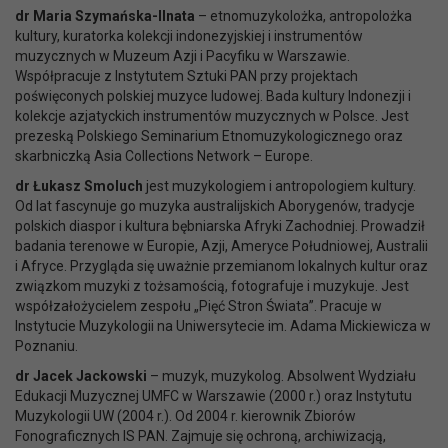
dr Maria Szymańska-Ilnata
– etnomuzykolożka, antropolożka
kultury, kuratorka kolekcji indonezyjskiej i instrumentów
muzycznych w Muzeum Azji i Pacyfiku w Warszawie.
Współpracuje z Instytutem Sztuki PAN przy projektach
poświęconych polskiej muzyce ludowej. Bada kultury Indonezji i
kolekcje azjatyckich instrumentów muzycznych w Polsce. Jest
prezeską Polskiego Seminarium Etnomuzykologicznego oraz
skarbniczką Asia Collections Network – Europe.
dr Łukasz Smoluch
jest muzykologiem i antropologiem kultury.
Od lat fascynuje go muzyka australijskich Aborygenów, tradycje
polskich diaspor i kultura bębniarska Afryki Zachodniej. Prowadził
badania terenowe w Europie, Azji, Ameryce Południowej, Australii
i Afryce. Przygląda się uważnie przemianom lokalnych kultur oraz
związkom muzyki z tożsamością, fotografuje i muzykuje. Jest
współzałożycielem zespołu „Pięć Stron Świata”. Pracuje w
Instytucie Muzykologii na Uniwersytecie im. Adama Mickiewicza w
Poznaniu.
dr Jacek Jackowski
– muzyk, muzykolog. Absolwent Wydziału
Edukacji Muzycznej UMFC w Warszawie (2000 r.) oraz Instytutu
Muzykologii UW (2004 r.). Od 2004 r. kierownik Zbiorów
Fonograficznych IS PAN. Zajmuje się ochroną, archiwizacją,