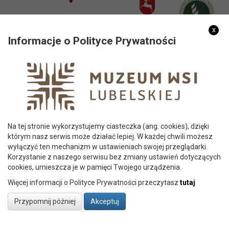
x
Informacje o Polityce Prywatności
PARTNERZY
Na tej stronie wykorzystujemy ciasteczka (ang. cookies), dzięki
którym nasz serwis może działać lepiej. W każdej chwili możesz
wyłączyć ten mechanizm w ustawieniach swojej przeglądarki.
Korzystanie z naszego serwisu bez zmiany ustawień dotyczących
cookies, umieszcza je w pamięci Twojego urządzenia.
Więcej informacji o Polityce Prywatności przeczytasz
tutaj
© 2026 Copyright Muzeum Wsi Lubelskiej w Lublinie | al.
Przypomnij później
Akceptuj
Warszawska 96, 20-824 Lublin |
Polityka prywatności
|
Deklaracja
dostępności
Projekt i wykonanie:
ITLU SP. Z O.O.