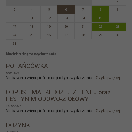
1
2
3
4
5
6
7
8
9
10
11
12
13
14
15
16
17
18
19
20
21
22
23
24
25
26
27
28
29
30
31
Nadchodzące wydarzenia:
POTAŃCÓWKA
8/8/2026
Niebawem więcej informacji o tym wydarzeniu...
Czytaj więcej.
ODPUST MATKI BOŻEJ ZIELNEJ oraz
FESTYN MIODOWO-ZIOŁOWY
15/8/2026
Niebawem więcej informacji o tym wydarzeniu...
Czytaj więcej.
DOŻYNKI