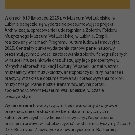
W dniach 8 i 9 listopada 2025 r. w Muzeum Wsi Lubelskiej w
Lublinie odbędzie się wydarzenie podsumowujące projekt:
Archiwizacja, opracowanie i udostępnianie Zbiorów Folkloru
Muzycznego Muzeum Wsi Lubelskiej w Lublinie. Etap II,
realizowany w ramach Programu Kultura ludowa i tradycyjna
2025. Centralny punkt wydarzenia stanowi panel naukowy
prezentujący możliwości zastosowania zbiorów fonograficznych
w nauce i muzealnictwie oraz ukazujący jego perspektywę w
różnych sektorach edukacji i kultury. W panelu udział wezmą
muzealnicy, etnomuzykolodzy, antropolodzy kultury, badacze i
praktycy w zakresie dokumentowania i opracowywania folkloru
muzycznego. Panel będzie transmitowany na portalu
społecznościowym Muzeum Wsi Lubelskiej w czasie
rzeczywistym.
Wydarzeniami towarzyszącymi będą warsztaty dźwiękowe
przeznaczone dla studentów kierunków muzycznych i
kulturoznawczych oraz koncert muzyczny „Współczesne
brzmienia archiwów. Lubelszczyzna”, w którym usłyszymy Zespół
Dziki Bez i Duet Zaświatycze z towarzyszeniem Bartłomieja