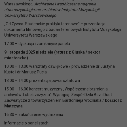
Warszawskiego,
Archiwalne i współczesne nagrania
etnomuzykologiczne ze zbiorów Instytutu Muzykologii
Uniwersytetu Warszawskiego
„Od Żywca. Studenckie praktyki terenowe” – prezentacja
dokumentu filmowego z badań terenowych Instytutu Muzykologii
Uniwersytetu Warszawskiego
17.00 – dyskusja i zamknięcie panelu
9 listopada 2025 niedziela (ratusz z Głuska / sektor
miasteczko)
10.00 – 13.00 warsztaty dźwiękowe / prowadzenie dr Justyna
Kusto i dr Mariusz Pucia
13.00 – 14.00 prezentacja powarsztatowa
15.00 – 16.00 koncert muzyczny „Współczesne brzmienia
archiwów. Lubelszczyzna”. Wystąpią: Zespół Dziki Bez i Duet
Zaświatycze z towarzyszeniem Bartłomieja Woźniaka /
kościół z
Matczyna
16.30 – zakończenie wydarzenia
Informacje o panelistach: