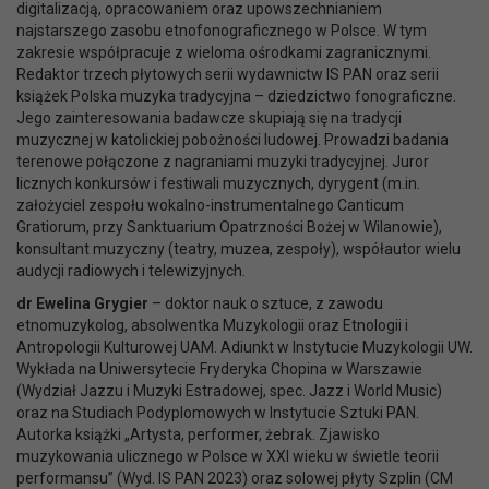
digitalizacją, opracowaniem oraz upowszechnianiem
najstarszego zasobu etnofonograficznego w Polsce. W tym
zakresie współpracuje z wieloma ośrodkami zagranicznymi.
Redaktor trzech płytowych serii wydawnictw IS PAN oraz serii
książek Polska muzyka tradycyjna – dziedzictwo fonograficzne.
Jego zainteresowania badawcze skupiają się na tradycji
muzycznej w katolickiej pobożności ludowej. Prowadzi badania
terenowe połączone z nagraniami muzyki tradycyjnej. Juror
licznych konkursów i festiwali muzycznych, dyrygent (m.in.
założyciel zespołu wokalno-instrumentalnego Canticum
Gratiorum, przy Sanktuarium Opatrzności Bożej w Wilanowie),
konsultant muzyczny (teatry, muzea, zespoły), współautor wielu
audycji radiowych i telewizyjnych.
dr Ewelina Grygier
– doktor nauk o sztuce, z zawodu
etnomuzykolog, absolwentka Muzykologii oraz Etnologii i
Antropologii Kulturowej UAM. Adiunkt w Instytucie Muzykologii UW.
Wykłada na Uniwersytecie Fryderyka Chopina w Warszawie
(Wydział Jazzu i Muzyki Estradowej, spec. Jazz i World Music)
oraz na Studiach Podyplomowych w Instytucie Sztuki PAN.
Autorka książki „Artysta, performer, żebrak. Zjawisko
muzykowania ulicznego w Polsce w XXI wieku w świetle teorii
performansu” (Wyd. IS PAN 2023) oraz solowej płyty Szplin (CM