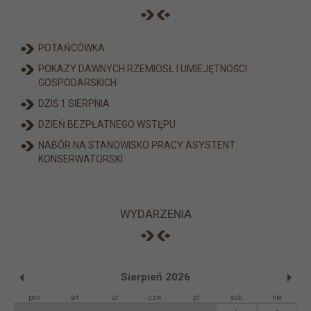
POTAŃCÓWKA
POKAZY DAWNYCH RZEMIOSŁ I UMIEJĘTNOŚCI
GOSPODARSKICH
DZIŚ 1 SIERPNIA
DZIEŃ BEZPŁATNEGO WSTĘPU
NABÓR NA STANOWISKO PRACY ASYSTENT
KONSERWATORSKI
WYDARZENIA
Sierpień 2026
pon
wt
śr
czw
pt
sob
nie