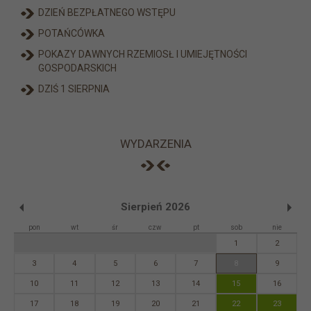
DZIEŃ BEZPŁATNEGO WSTĘPU
POTAŃCÓWKA
POKAZY DAWNYCH RZEMIOSŁ I UMIEJĘTNOŚCI
GOSPODARSKICH
DZIŚ 1 SIERPNIA
WYDARZENIA
Sierpień 2026
pon
wt
śr
czw
pt
sob
nie
1
2
3
4
5
6
7
8
9
10
11
12
13
14
15
16
17
18
19
20
21
22
23