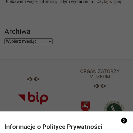
Niebawem więcej informacji o tym wydarzeniu...
Czytaj więcej.
Archiwa
Archiwa
ORGANIZATORZY
MUZEUM
x
Informacje o Polityce Prywatności