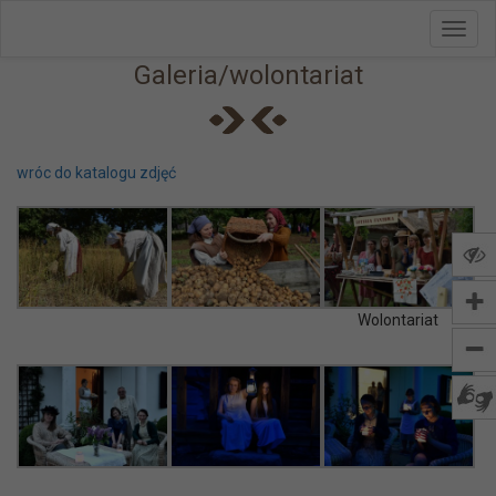
Toggl
Przejdź do menu
Przejdź do stopki strony
Przejdź do głównej treści strony
navig
Galeria/wolontariat
wróc do katalogu zdjęć
Wolontariat