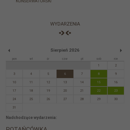
KONSERWATORSKI
WYDARZENIA
Sierpień 2026
pon
wt
śr
czw
pt
sob
nie
1
2
3
4
5
6
7
8
9
10
11
12
13
14
15
16
17
18
19
20
21
22
23
24
25
26
27
28
29
30
31
Nadchodzące wydarzenia:
POTAŃCÓWKA