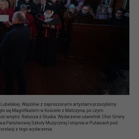
 Lubelskiej. Wspólnie z zaproszonymi artystami przeżyliśmy
ęło się Magnifikatem w Kościele z Matczyna, po czym
ność wnętrz Ratusza z Głuska. Wydarzenie uświetnili: Chór Gminy
kowa Państwowej Szkoły Muzycznej I stopnia w Puławach pod
orelacji z tego wydarzenia.