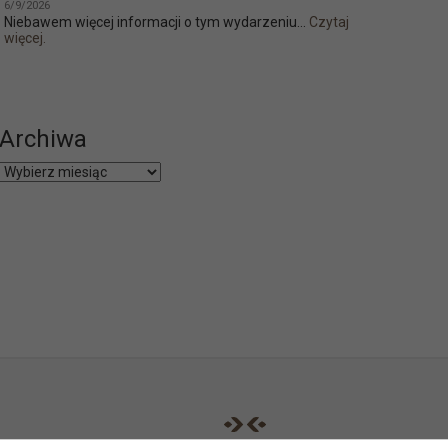
6/9/2026
Niebawem więcej informacji o tym wydarzeniu...
Czytaj
więcej.
Archiwa
Archiwa