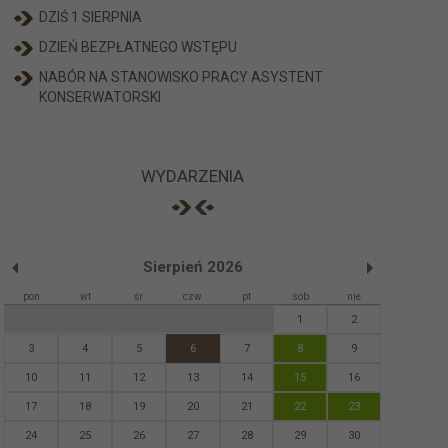
DZIŚ 1 SIERPNIA
DZIEŃ BEZPŁATNEGO WSTĘPU
NABÓR NA STANOWISKO PRACY ASYSTENT
KONSERWATORSKI
WYDARZENIA
Sierpień 2026
pon
wt
śr
czw
pt
sob
nie
1
2
3
4
5
6
7
8
9
10
11
12
13
14
15
16
17
18
19
20
21
22
23
24
25
26
27
28
29
30