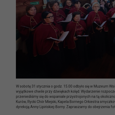
W sobotę 31 stycznia o godz. 15.00 odbyło się w Muzeum Wsi
wyjątkowe chwile przy dźwiękach kolęd. Wydarzenie rozpocz
przenieśliśmy się do wspaniale przystrojonych na tą okolicz
Kurów, Rycki Chór Miejski, Kapela Bornego Orkiestra smycz
dyrekcją Anny Lipińskiej-Borny. Zapraszamy do obejrzenia fot