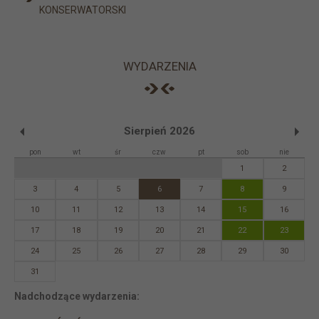
KONSERWATORSKI
WYDARZENIA
Sierpień 2026
pon
wt
śr
czw
pt
sob
nie
1
2
3
4
5
6
7
8
9
10
11
12
13
14
15
16
17
18
19
20
21
22
23
24
25
26
27
28
29
30
31
Nadchodzące wydarzenia: