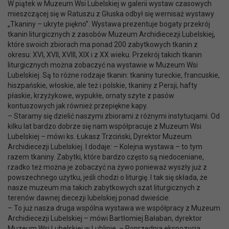
W piątek w Muzeum Wsi Lubelskiej w galerii wystaw czasowych
mieszczącej się w Ratuszu z Głuska odbył się wernisaż wystawy
„Tkaniny – ukryte piękno”. Wystawa prezentuje bogaty przekrój
tkanin liturgicznych z zasobów Muzeum Archidiecezji Lubelskiej,
które swoich zbiorach ma ponad 200 zabytkowych tkanin z
okresu: XVI, XVII, XVIII, XIX i z XX wieku. Przekrój takich tkanin
liturgicznych można zobaczyć na wystawie w Muzeum Wsi
Lubelskiej. Są to różne rodzaje tkanin: tkaniny tureckie, francuskie,
hiszpańskie, włoskie, ale też i polskie, tkaniny z Persji, hafty
płaskie, krzyżykowe, wypukłe, ornaty szyte z pasów
kontuszowych jak również przepiękne kapy.
– Staramy się dzielić naszymi zbiorami z różnymi instytucjami. Od
kilku lat bardzo dobrze się nam współpracuje z Muzeum Wsi
Lubelskiej – mówi ks. Łukasz Trzciński, Dyrektor Muzeum
Archidiecezji Lubelskiej. I dodaje: – Kolejna wystawa – to tym
razem tkaniny. Zabytki, które bardzo często są niedoceniane,
rzadko też można je zobaczyć na żywo ponieważ wyszły już z
powszechnego użytku, jeśli chodzi o liturgię. I tak się składa, że
nasze muzeum ma takich zabytkowych szat liturgicznych z
terenów dawnej diecezji lubelskiej ponad dwieście.
– To już nasza druga wspólna wystawa we współpracy z Muzeum
Archidiecezji Lubelskiej – mówi Bartłomiej Bałaban, dyrektor
Muzeum Wsi Lubelskiej w Lublinie. – Poprzednia ekspozycja,