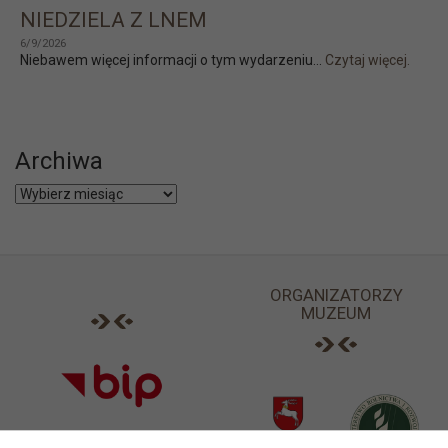
NIEDZIELA Z LNEM
6/9/2026
Niebawem więcej informacji o tym wydarzeniu...
Czytaj więcej.
Archiwa
Archiwa
ORGANIZATORZY
MUZEUM