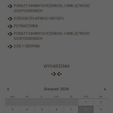
POKAZY DAWNYCH RZEMIOSŁ I UMIEJĘTNOŚCI
GOSPODARSKICH
DZIEŃ BEZPŁATNEGO WSTĘPU
POTAŃCÓWKA
POKAZY DAWNYCH RZEMIOSŁ I UMIEJĘTNOŚCI
GOSPODARSKICH
DZIŚ 1 SIERPNIA
WYDARZENIA
Sierpień 2026
pon
wt
śr
czw
pt
sob
nie
1
2
3
4
5
6
7
8
9