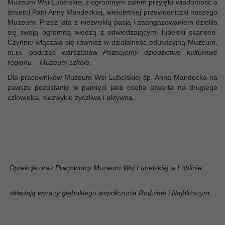
Muzeum Wsi Lubelskiej z ogromnym żalem przyjęło wiadomość o
śmierci Pani
Anny
Mandeckiej,
wieloletniej
przewodniczki
naszego
Muzeum.
P
rzez lata
z niezwykłą pasją i zaangażowaniem dzieliła
się swoją ogromną wiedzą z odwiedzającymi lubelski skansen.
Czynnie włączała się
również
w działalność edukacyjną Muzeum,
m.in.
podczas
warsztat
ów
Poznajemy dziedzictwo kulturowe
regionu – Muzeum szkole.
Dla pracowników Muzeum Wsi Lubelskiej śp. Anna Mandecka na
zawsze pozostanie w pamięci jako osoba otwarta na drugiego
człowieka, niezwykle życzliwa i aktywna.
Dyrekcja oraz Pracownicy Muzeum Wsi Lubelskiej w Lublinie
składają wyrazy głębokiego współczucia Rodzinie i Najbliższym.