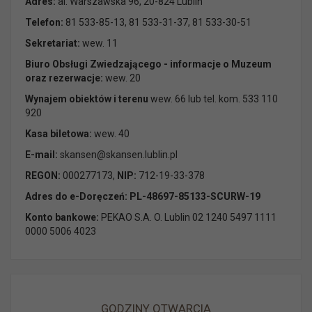
Adres:
al. Warszawska 96, 20-824 Lublin
Telefon:
81 533-85-13, 81 533-31-37, 81 533-30-51
Sekretariat:
wew. 11
Biuro Obsługi Zwiedzającego - informacje o Muzeum
oraz rezerwacje:
wew. 20
Wynajem obiektów i terenu
wew. 66 lub tel. kom. 533 110
920
Kasa biletowa:
wew. 40
E-mail:
skansen@skansen.lublin.pl
REGON:
000277173,
NIP:
712-19-33-378
Adres do e-Doręczeń: PL-48697-85133-SCURW-19
Konto bankowe:
PEKAO S.A. O. Lublin 02 1240 5497 1111
0000 5006 4023
GODZINY OTWARCIA