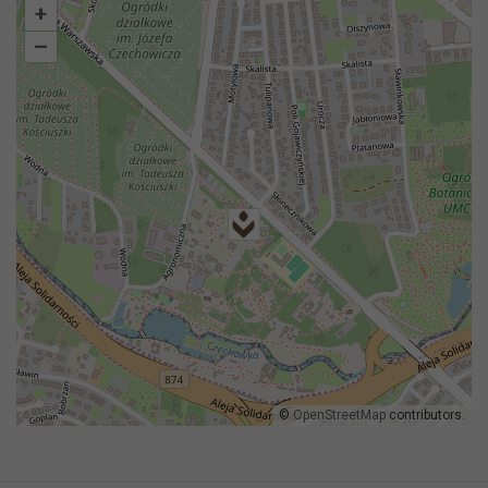
+
–
©
OpenStreetMap
contributors.