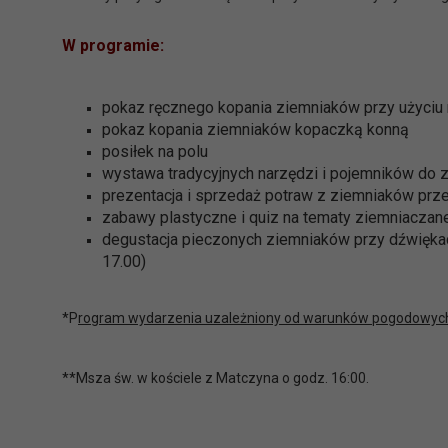
W programie:
pokaz ręcznego kopania ziemniaków przy użyciu
pokaz kopania ziemniaków kopaczką konną
posiłek na polu
wystawa tradycyjnych narzędzi i pojemników do 
prezentacja i sprzedaż potraw z ziemniaków prz
zabawy plastyczne i quiz na tematy ziemniaczan
degustacja pieczonych ziemniaków przy dźwięka
17.00)
*P
rogram wydarzenia uzależniony od warunków pogodowyc
**Msza św. w kościele z Matczyna o godz. 16:00.