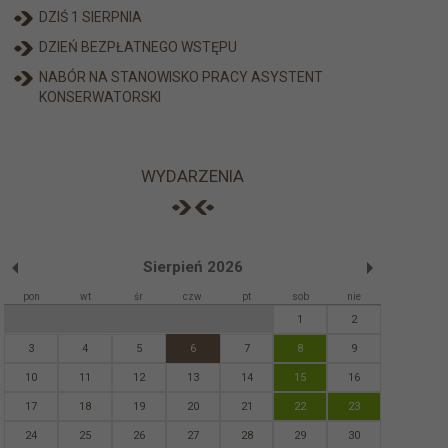
DZIŚ 1 SIERPNIA
DZIEŃ BEZPŁATNEGO WSTĘPU
NABÓR NA STANOWISKO PRACY ASYSTENT
KONSERWATORSKI
WYDARZENIA
Sierpień 2026
pon
wt
śr
czw
pt
sob
nie
1
2
3
4
5
6
7
8
9
10
11
12
13
14
15
16
17
18
19
20
21
22
23
24
25
26
27
28
29
30