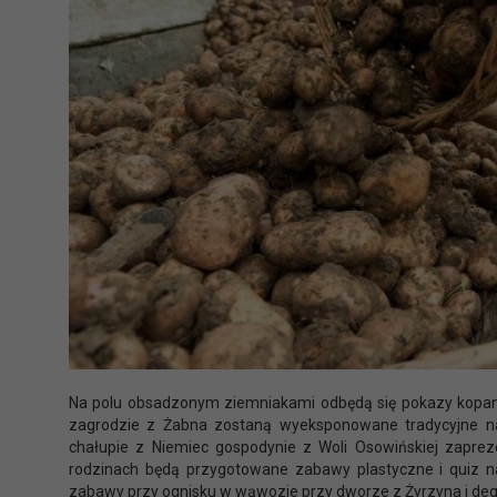
Na polu obsadzonym ziemniakami odbędą się pokazy kopani
zagrodzie z Żabna zostaną wyeksponowane tradycyjne nar
chałupie z Niemiec gospodynie z Woli Osowińskiej zaprez
rodzinach będą przygotowane zabawy plastyczne i quiz 
zabawy przy ognisku w wąwozie przy dworze z Żyrzyna i de