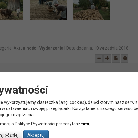
egorie:
Aktualności
,
Wydarzenia
| Data dodania:
10 września 2018
ANIZATORZY MUZEUM
PARTNERZY
rywatności
nie wykorzystujemy ciasteczka (ang. cookies), dzięki którym nasz serwis
w ustawieniach swojej przeglądarki. Korzystanie z naszego serwisu b
ojego urządzenia.
rmacji o Polityce Prywatności przeczytasz
tutaj
j później
Akceptuj