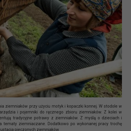
a ziemniaków przy użyciu motyk i kopaczki konnej. W stodole w
zędzia i pojemniki do ręcznego zbioru ziemniaków. Z kolei w
entują tradycyjne potrawy z ziemniaków. Z myślą o dzieciach i
na tematy ziemniaczane. Dodatkowo po wykonanej pracy trochę
gustacja pieczonych ziemniaków.