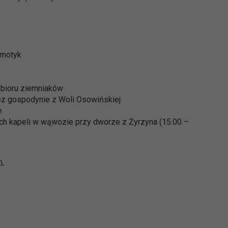
 motyk
zbioru ziemniaków
ez gospodynie z Woli Osowińskiej
e
ch kapeli w wąwozie przy dworze z Żyrzyna (15.00 –
h.