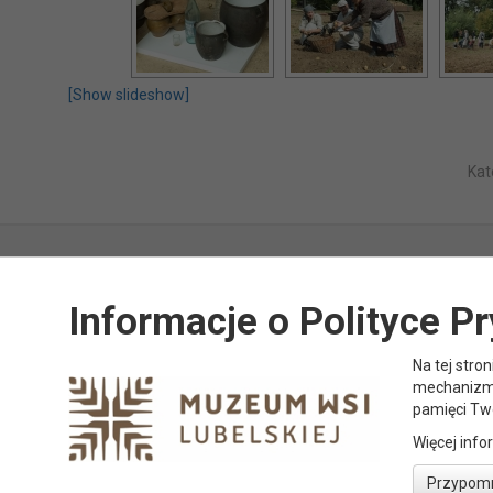
[Show slideshow]
Kat
ORG
Informacje o Polityce P
Na tej stro
mechanizm 
pamięci Tw
Więcej info
Przypomni